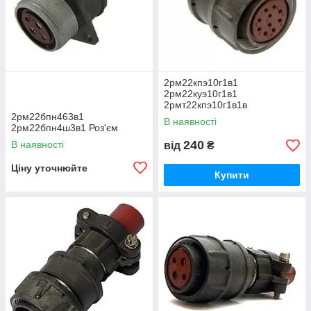
2рм22кпэ10г1в1
2рм22куэ10г1в1
2рмт22кпэ10г1в1в
2рмт22куэ10г1в1в
2рм22бпн463в1
В наявності
2рм22бпн4ш3в1 Роз'єм
240
В наявності
від
₴
Ціну уточнюйте
Купити