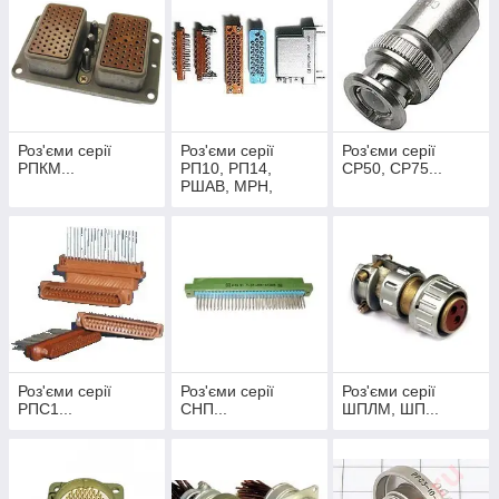
Роз'єми серії
Роз'єми серії
Роз'єми серії
РПКМ...
РП10, РП14,
СР50, СР75...
РШАВ, МРН,
ГРПМШ, ГРППМ,
РПМ, РШ
Роз'єми серії
Роз'єми серії
Роз'єми серії
РПС1...
СНП...
ШПЛМ, ШП...