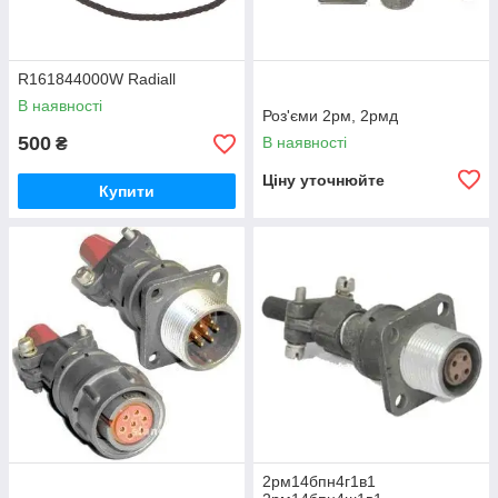
R161844000W Radiall
В наявності
Роз'єми 2рм, 2рмд
500
В наявності
₴
Ціну уточнюйте
Купити
2рм14бпн4г1в1