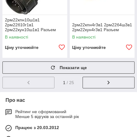
2рм22кпн10ш1в1
2рм22б10г1в1
2рм22кпн4г3в1 2рм22б4ш3в1
2рм22кун10ш1в1 Разъем
2рм22кун4г3в1 Разъем
В наявності
В наявності
Ціну уточнюйте
Ціну уточнюйте
Показати ще
1
/ 25
Про нас
Рейтинг не сформований
Менше 5 відгуків за останній рік
Працює з 20.03.2012