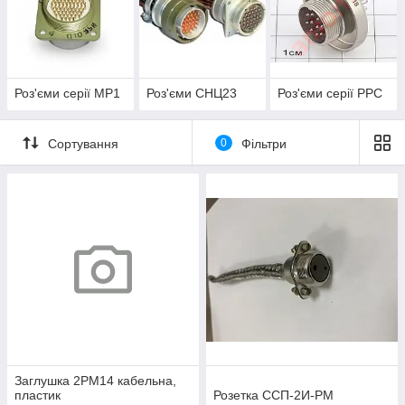
Роз'єми серії МР1
Роз'єми СНЦ23
Роз'єми серії РРС
Сортування
0
Фільтри
Заглушка 2РМ14 кабельна,
пластик
Розетка ССП-2И-РМ