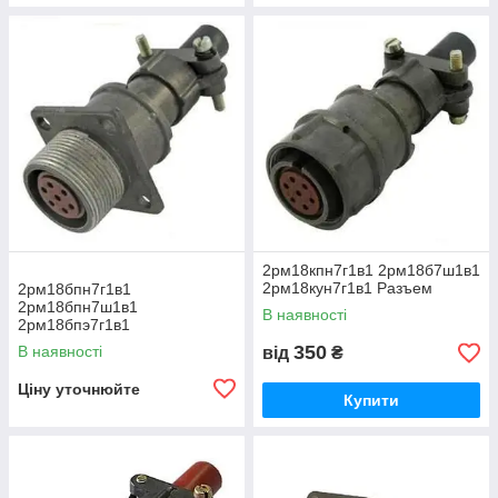
2рм18кпн7г1в1 2рм18б7ш1в1
2рм18кун7г1в1 Разъем
2рм18бпн7г1в1
2рм18бпн7ш1в1
В наявності
2рм18бпэ7г1в1
2рм18бпэ7ш1в1 Разъем
350
В наявності
від
₴
Ціну уточнюйте
Купити