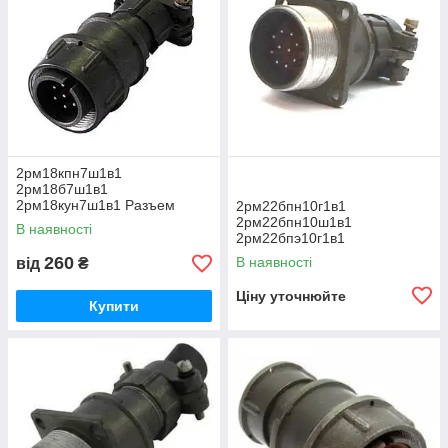
2рм18кпн7ш1в1
2рм18б7ш1в1
2рм18кун7ш1в1 Разъем
2рм22бпн10г1в1
2рм22бпн10ш1в1
В наявності
2рм22бпэ10г1в1
2рм22бпэ10ш1в1 Разъем
260
В наявності
від
₴
Ціну уточнюйте
Купити