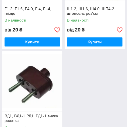
Г1.2, Г1.6, Г4.0, ГІ4, ГІ-4,
Ш1.2, Ш1.6, Ш4.0, ШП4-2
гніздо
штепсель роз'єм
В наявності
В наявності
20
20
від
₴
від
₴
Купити
Купити
ВД1, ВД1-1 РД1, РД1-1 вилка
розетка