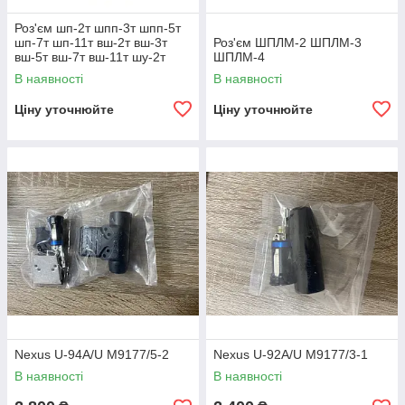
Роз'єм шп-2т шпп-3т шпп-5т
шп-7т шп-11т вш-2т вш-3т
Роз'єм ШПЛМ-2 ШПЛМ-3
вш-5т вш-7т вш-11т шу-2т
ШПЛМ-4
шу-3т шу-5т шу-7т шу-11т
В наявності
В наявності
Ціну уточнюйте
Ціну уточнюйте
Nexus U-94A/U M9177/5-2
Nexus U-92A/U M9177/3-1
В наявності
В наявності