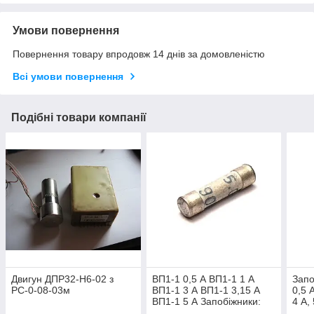
Умови повернення
Повернення товару впродовж 14 днів за домовленістю
Всі умови повернення
Подібні товари компанії
Двигун ДПР32-Н6-02 з
ВП1-1 0,5 А ВП1-1 1 А
Запо
РС-0-08-03м
ВП1-1 3 А ВП1-1 3,15 А
0,5 А
ВП1-1 5 А Запобіжники:
4 А,