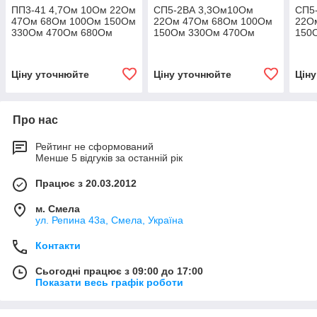
ПП3-41 4,7Ом 10Ом 22Ом
СП5-2ВА 3,3Ом10Ом
СП5
47Ом 68Ом 100Ом 150Ом
22Ом 47Ом 68Ом 100Ом
22О
330Ом 470Ом 680Ом
150Ом 330Ом 470Ом
150
1кОм 15кОм 2,2кОм
680Ом 1кОм 1,5кОм
680
3,3Ком 4,7кОм 6,8кОм
2,2кОм 3,3Ком 4,7кОм
2,2к
10кОм 15кОм 20кОм
6,8кОм 10кОм 15кОм
6,8
Ціну уточнюйте
Ціну уточнюйте
Цін
22кОм
22к
Про нас
Рейтинг не сформований
Менше 5 відгуків за останній рік
Працює з 20.03.2012
м. Смела
ул. Репина 43а, Смела, Україна
Контакти
Сьогодні працює з 09:00 до 17:00
Показати весь графік роботи