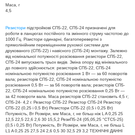
Маса, г
4,5
Резистори
підстройкові СП5-22, СП5-24 призначені для
роботи в ланцюгах постійного та змінного струму частотою до
1000 Гц. Різистори одинарні, багатоперевертні з
прямолінійним переміщенням рухомої системи для
друкованого (СП5-22) і навісного (СП5-24) монтажу. Залежно
від номінальної потужності розсіювання резистори СП5-22,
СП5-24 випускають трьох видів. Зміна опору від мінімального
до повного здійснюється: резисторів СП5-22, СП5-24
номінальною потужністю розсіювання 1 Вт — за 60 поворотів
вала; резисторів СП5-22, СП5-24 номінальною потужністю
розсіювання 0,5 Вт — за 56 поворотів вала; резисторів СП5-
22, СП5-24 номінальною потужністю розсіювання 0,25 Вт —
за 42 повороти вала. Маса резисторів СП5-22 становить 4,5 г;
СП5-24- 4,2 г. Резистор СП5-22 Резистор СП5-24 Резистор
СП5-22 (0,25 і 0,5 Вт) Резистори СП5-22 (0,5 і 0,25 Вт)
Потужність, Вт Розміри, мм Маса, г, не більш ніж L A 0,25 25
12,5 22,5 22,6 2,6 30 15,5,2 РезиП5-24 (05,05,25 °CTC5-25)
(0,5 і 0,25 Вт) Потужність, Вт Розміри, мм Маса, г, не більш L
L1 A 0,25 25 27,5 24 2,6 0,5 30 32,5 29 3,2 ТЕХНІЧНІ ДАННІ