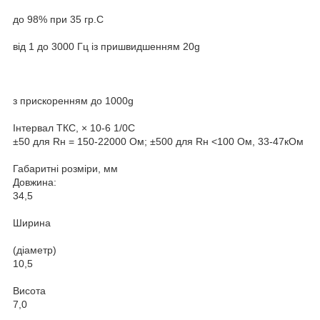
до 98% при 35 гр.С
від 1 до 3000 Гц із пришвидшенням 20g
з прискоренням до 1000g
Інтервал ТКС, × 10-6 1/0С
±50 для Rн = 150-22000 Ом; ±500 для Rн <100 Ом, 33-47кОм
Габаритні розміри, мм
Довжина:
34,5
Ширина
(діаметр)
10,5
Висота
7,0