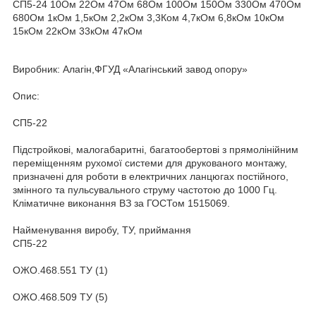
СП5-24 10Ом 22Ом 47Ом 68Ом 100Ом 150Ом 330Ом 470Ом
680Ом 1кОм 1,5кОм 2,2кОм 3,3Ком 4,7кОм 6,8кОм 10кОм
15кОм 22кОм 33кОм 47кОм
Виробник: Алагін,ФГУД «Алагінський завод опору»
Опис:
СП5-22
Підстройкові, малогабаритні, багатообертові з прямолінійним
переміщенням рухомої системи для друкованого монтажу,
призначені для роботи в електричних ланцюгах постійного,
змінного та пульсувального струму частотою до 1000 Гц.
Кліматичне виконання ВЗ за ГОСТом 1515069.
Найменування виробу, ТУ, приймання
СП5-22
ОЖО.468.551 ТУ (1)
ОЖО.468.509 ТУ (5)