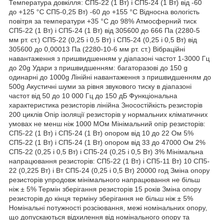
Температура довкілля: СП5-22 (1 Вт) і СП5-24 (1 Вт) від -60
до +125 °C СП5-0,25 Вт) -60 до +155 °C Відносна вологість
повітря за температури +35 °C до 98% Атмосферний тиск
СП5-22 (1 Вт) і СП5-24 (1 Вт) від 305600 до 666 Па (2280-5
мм рт. ст.) СП5-22 (0,25 і 0,5 Вт) і СП5-24 (0,25 і 0,5 Вт) від
305600 до 0,00013 Па (2280-10-6 мм рт. ст.) Вібраційні
навантаження з пришвидшенням у діапазоні частот 1-3000 Гц
до 20g Удари з пришвидшенням: багаторазові до 150 g
одинарні до 1000g Лінійні навантаження з пришвидшенням до
500g Акустичні шуми за рівня звукового тиску в діапазоні
частот від 50 до 10 000 Гц до 150 дБ Функціональна
характеристика резисторів лінійна Зносостійкість резисторів
200 циклів Опір ізоляції резисторів у нормальних кліматичних
умовах не менш ніж 1000 МОм Мінімальний опір резисторів:
СП5-22 (1 Вт) і СП5-24 (1 Вт) опором від 10 до 22 Ом 5%
СП5-22 (1 Вт) і СП5-24 (1 Вт) опором від 33 до 47000 Ом 2%
СП5-22 (0,25 і 0,5 Вт) і СП5-24 (0,25 і 0,5 Вт) 3% Мінімальна
напрацювання резисторів: СП5-22 (1 Вт) і СП5-11 Вт) 10 СП5-
22 (0,225 Вт) і Вт СП5-24 (0,25 і 0,5 Вт) 20000 год Зміна опору
резисторів упродовж мінімального напрацювання не більш
ніж ± 5% Термін зберігання резисторів 15 років Зміна опору
резисторів до кінця терміну зберігання не більш ніж ± 5%
Номінальні потужності розсіювання, межі номінальних опору,
що допускаються відхилення від номінального опору та