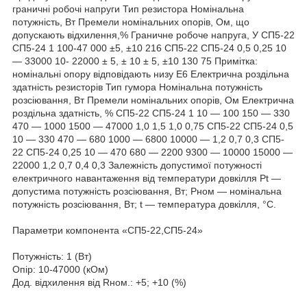
граничні робочі напруги Тип резистора Номінальна
потужність, Вт Премели номінальних опорів, Ом, що
допускають відхилення,% Граничне робоче напруга, У СП5-22
СП5-24 1 100-47 000 ±5, ±10 216 СП5-22 СП5-24 0,5 0,25 10
— 33000 10- 22000 ± 5, ± 10 ± 5, ±10 130 75 Примітка:
номінальні опору відповідають низу Е6 Електрична роздільна
здатність резисторів Тип гумора Номінальна потужність
розсіювання, Вт Премели номінальних опорів, Ом Електрична
роздільна здатність, % СП5-22 СП5-24 1 10 — 100 150 — 330
470 — 1000 1500 — 47000 1,0 1,5 1,0 0,75 СП5-22 СП5-24 0,5
10 — 330 470 — 680 1000 — 6800 10000 — 1,2 0,7 0,3 СП5-
22 СП5-24 0,25 10 — 470 680 — 2200 9300 — 10000 15000 —
22000 1,2 0,7 0,4 0,3 Залежність допустимої потужності
електричного навантаження від температури довкілля Pt —
допустима потужність розсіювання, Вт; Pном — номінальна
потужність розсіювання, Вт; t — температура довкілля, °C.
Параметри компонента «СП5-22,СП5-24»
Потужність: 1 (Вт)
Опір: 10-47000 (кОм)
Дод. відхилення від Rном.: +5; +10 (%)