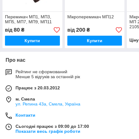
Перемикач МП1, МП3,
Мікроперемикач МП12
Мік
МП5, МП7, МП9, МП11
МП 
2105
80
200
від
₴
від
₴
Цін
Купити
Купити
Про нас
Рейтинг не сформований
Менше 5 відгуків за останній рік
Працює з 20.03.2012
м. Смела
ул. Репина 43а, Смела, Україна
Контакти
Сьогодні працює з 09:00 до 17:00
Показати весь графік роботи