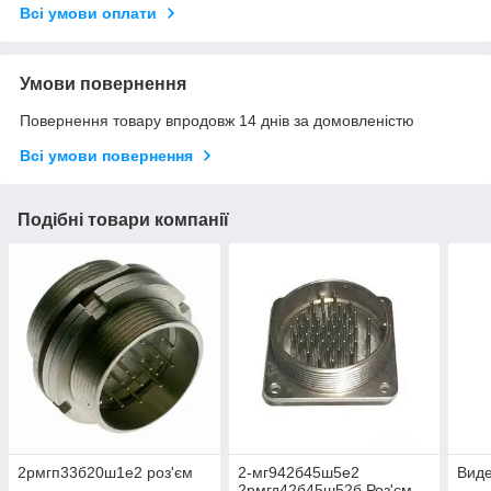
Всі умови оплати
Умови повернення
Повернення товару впродовж 14 днів за домовленістю
Всі умови повернення
Подібні товари компанії
2рмгп33б20ш1е2 роз'єм
2-мг942б45ш5е2
Виде
2рмгд42б45ш52б Роз'єм