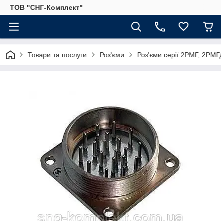
ТОВ "СНГ-Комплект"
Товари та послуги
Роз'єми
Роз'єми серії 2РМГ, 2РМГД