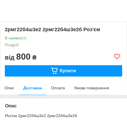
2рмг22б4ш3е2 2рмг22б4ш3е2б Роз'єм
В наявності
Роздріб
800
від
₴
Купити
Опис
Доставка
Оплата
Умови повернення
Опис
Роз'єм 2рмг22б4ш3е2 2рмг22б4ш3е2б