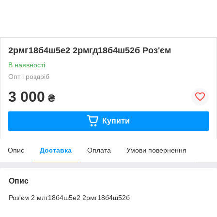
2рмг18б4ш5е2 2рмгд18б4ш52б Роз'єм
В наявності
Опт і роздріб
3 000
₴
Купити
Опис
Доставка
Оплата
Умови повернення
Опис
Роз'єм 2 млг18б4ш5е2 2рмг18б4ш52б