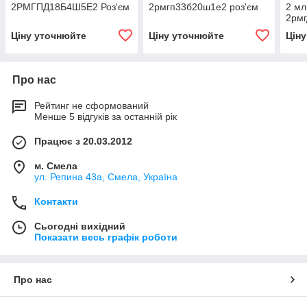
2РМГПД18Б4Ш5Е2 Роз'єм
2рмгп33б20ш1е2 роз'єм
2 м
2рмг
Ціну уточнюйте
Ціну уточнюйте
Цін
Про нас
Рейтинг не сформований
Менше 5 відгуків за останній рік
Працює з 20.03.2012
м. Смела
ул. Репина 43а, Смела, Україна
Контакти
Сьогодні вихідний
Показати весь графік роботи
Про нас