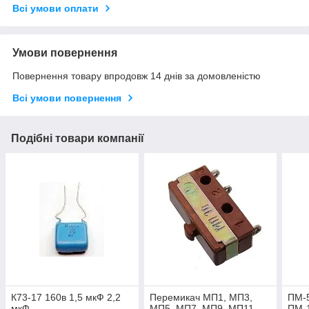
Всі умови оплати
Умови повернення
Повернення товару впродовж 14 днів за домовленістю
Всі умови повернення
Подібні товари компанії
К73-17 160в 1,5 мкФ 2,2
Перемикач МП1, МП3,
ПМ-
мкФ
МП5, МП7, МП9, МП11
ПМ-