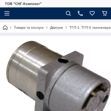
ТОВ "СНГ-Комплект"
Товари та послуги
Двигуни
ТГП-1; ТГП-5 тахогенера