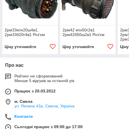
2рм33кпн20ш4в1,
2рм42 кпн50г2в1
2рм
2рм33б20г4в1 Роз'єм
2рм42б50ш2в1 Роз'єм
2рм
2рм3
Ціну уточнюйте
Ціну уточнюйте
Цін
Про нас
Рейтинг не сформований
Менше 5 відгуків за останній рік
Працює з 20.03.2012
м. Смела
ул. Репина 43а, Смела, Україна
Контакти
Сьогодні працює з 09:00 до 17:00