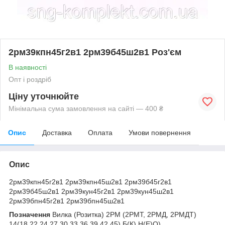
2рм39кпн45г2в1 2рм39б45ш2в1 Роз'єм
В наявності
Опт і роздріб
Ціну уточнюйте
Мінімальна сума замовлення на сайті — 400 ₴
Опис
Доставка
Оплата
Умови повернення
Опис
2рм39кпн45г2в1 2рм39кпн45ш2в1 2рм39б45г2в1
2рм39б45ш2в1 2рм39кун45г2в1 2рм39кун45ш2в1
2рм39бпн45г2в1 2рм39бпн45ш2в1
Позначення
Вилка (Розитка) 2РМ (2РМТ, 2РМД, 2РМДТ)
14(18,22,24,27,30,33,36,39,42,45) Б(К) Н(Е)О)