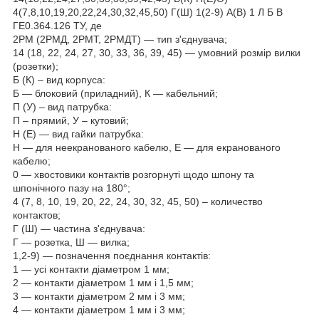
4(7,8,10,19,20,22,24,30,32,45,50) Г(Ш) 1(2-9) А(В) 1 Л Б В
ГЕ0.364.126 ТУ, де
2РМ (2РМД, 2РМТ, 2РМДТ) — тип з'єднувача;
14 (18, 22, 24, 27, 30, 33, 36, 39, 45) — умовний розмір вилки
(розетки);
Б (К) – вид корпуса:
Б — блоковий (приладний), К — кабельний;
П (У) – вид патрубка:
П – прямий, У – кутовий;
Н (Е) — вид гайки патрубка:
Н — для неекранованого кабелю, Е — для екранованого
кабелю;
0 — хвостовики контактів розгорнуті щодо шпону та
шпонічного пазу на 180°;
4 (7, 8, 10, 19, 20, 22, 24, 30, 32, 45, 50) – количество
контактов;
Г (Ш) — частина з'єднувача:
Г — розетка, Ш — вилка;
1,2-9) — позначення поєднання контактів:
1 — усі контакти діаметром 1 мм;
2 — контакти діаметром 1 мм і 1,5 мм;
3 — контакти діаметром 2 мм і 3 мм;
4 — контакти діаметром 1 мм і 3 мм;