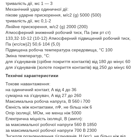
тривалість дії, мс 1 — 3
Механічний удар одиничної дії:
пікове ударне прискорення, м/с
2
(g) 5000 (500)
тривалість дії, мс 0,1-2
Лінійне прискорення, м/с
2
(g) 2000 (200)
Атмосферний знижений робочий тиск, Па (мм рт ст)
133,32·10
-12
(10
-12)
Атмосферний підвищений робочий тиск,
Па (кгс/см)
2)
50,6·10
4
(5,0)
Підвищена робоча температура середовища, °С 100
Зміна температур, °C:
для з'єднувачів (срібне покриття контактів) від 180 до мінус 60
для з'єднувачів (золоте покриття контактів) від 250 до мінус 60
Технічні характеристики
Токове навантаження:
на одиничний контакт, А від 4 до 36
сумарна на з'єднувач, А від 27 до 260
Максимальна робоча напруга, В 560 і 700
Ємність між контактами, пФ, не більш ніж 6
Опір ізоляції, МОм, не менш ніж 5000
Електрична міцність ізоляції, В (ампл):
за максимальної робочої напруги 560 В 1850
за максимальної робочої напруги 700 В 2300
Зусилля розчленування з'єднувачів, Н (кгс), не більш ніж від