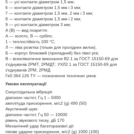
5 — усі контакти діаметром 1,5 мм;
6 — контакти діаметром 1,5 мм і 3 мм;
7 — контакти діаметром 1,5 мм, 2 мм і 3 мм;
8 — контакти діаметром 1,5 мм і 2 мм;
9 — усі контакти діаметром 3 мм;
А (В) — вид покриття:
А — золото, В — срібло;
1 – теплостійкість 100 °C;
Л — ліва розетка (тільки для прохідних вилок);
Б — корпус блоковий (приладний) без лівої різі;
В – всекліматичне виконання B2.1 за ГОСТ 15150-69 для
з'єднувачів 2РМТ, 2РМДТ; УХЛ2.1 за ГОСТ 15150-69 для
з'єднувачів 2РМ, 2РМД
Ге0.364.126 ТУ — позначення технічних умов.
Умови експлуатації
Синусоїдальна вібрація:
діапазон частот, Гц 1 – 5000
амплітуда прискорення, м/с
2
(g) 490 (50)
Акустичний шум:
діапазон частот, Гц 50 — 10000
рівень звукового тиску, дБ 170
Механічний удар багаторазової дії:
пікове ударне прискорення, м/с
2
(g) 1000 (100)