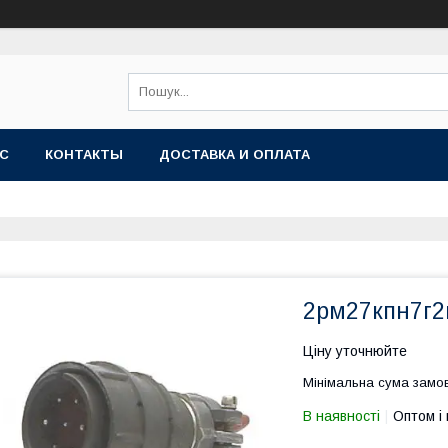
АС
КОНТАКТЫ
ДОСТАВКА И ОПЛАТА
2рм27кпн7г2
Ціну уточнюйте
Мінімальна сума замов
В наявності
Оптом і 