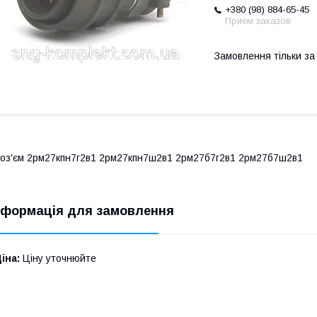
+380 (98) 884-65-45
Приём заказов
Замовлення тільки з
оз'єм 2рм27кпн7г2в1 2рм27кпн7ш2в1 2рм27б7г2в1 2рм27б7ш2в1
нформація для замовлення
іна:
Ціну уточнюйте