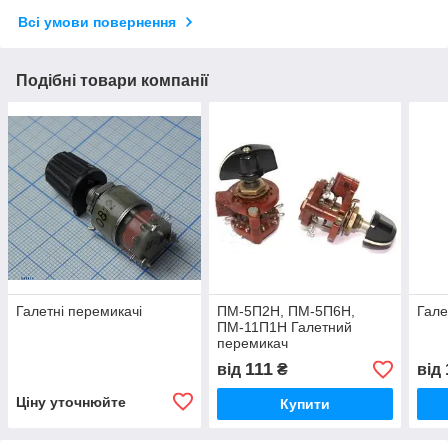
Всі умови повернення
Подібні товари компанії
Галетні перемикачі
ПМ-5П2Н, ПМ-5П6Н,
Гале
ПМ-11П1Н Галетний
перемикач
111
від
₴
від
Ціну уточнюйте
Купити