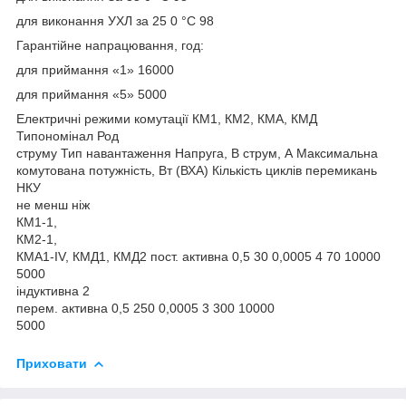
для виконання УХЛ за 25 0 °C 98
Гарантійне напрацювання, год:
для приймання «1» 16000
для приймання «5» 5000
Електричні режими комутації КМ1, КМ2, КМА, КМД
Типономінал Род
струму Тип навантаження Напруга, В струм, А Максимальна
комутована потужність, Вт (ВХА) Кількість циклів перемикань
НКУ
не менш ніж
КМ1-1,
КМ2-1,
КМА1-IV, КМД1, КМД2 пост. активна 0,5 30 0,0005 4 70 10000
5000
індуктивна 2
перем. активна 0,5 250 0,0005 3 300 10000
5000
Приховати