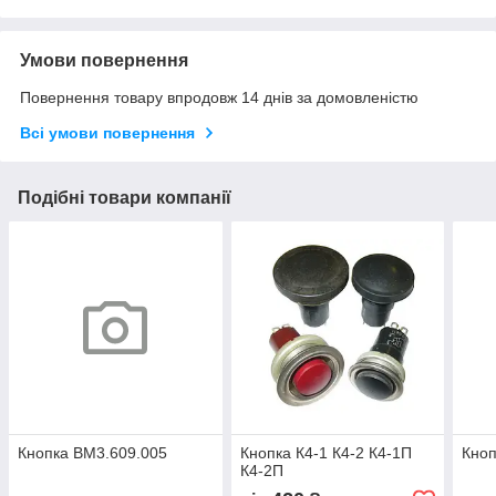
Умови повернення
Повернення товару впродовж 14 днів за домовленістю
Всі умови повернення
Подібні товари компанії
Кнопка ВМ3.609.005
Кнопка К4-1 К4-2 К4-1П
Кноп
К4-2П