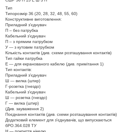
Тип
Типорозмір 36 (20, 28, 32, 48, 55, 60)
Конструктивне виготовлення:
Приладний з'єднувач
П – без патрубка
Кабельний з'єднувач
П – з прямим патрубком
У — з кутовим патрубком
Кількість контактів (див. схеми розташування контактів)
Тип гайки патрубка
Е — для екранованого кабелю (див. примітання 1)
Тип контактів:
Приладний з'єднувач
Ш — вилка (штир)
Г-розетка (гнездо)
Кабельний з'єднувач
Ш — розетка (гнездо)
Г — вилка (штир)
(Див. зауваження 2)
Поєднання контактів (див. схеми розташування контактів)
Додатковий елемент для з'єднувачів, що випускаються
бРО.364.028 ТУ
Н — покриття нікелю