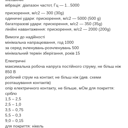
вібрація: діапазон частот, Гц — 1...5000
прискорення, м/с2 — 300 (30g)
одиничні удари: прискорення, м/с2 — 5000 (500 g)
багаторазові удари: прискорення, м/с2 — 350 (35g)
лінійні навантаження: прискорення, м/с2 — 2000 (200g)
Вимоги до надійності
мінімальна напрацювання, год 1000
за серед зчленувань-розчленувань 500
мінімальний термін зберігання, років 15
Електричні
максимальна робоча напруга постійного струму, не більш ніж
850 В
робочий струм на контакт, не більш ніж (див. схеми
розташування контактів)
опір електричного контакту, не більше, мОм для покриття:
срібло
1,5 – 2,5
2,5 – 1,0
3,5 – 0,75
5,5 – 0,3
9,0 – 0,15
для покриття: нікель