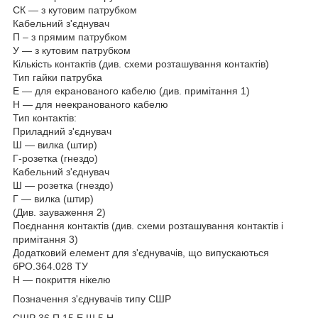
СК — з кутовим патрубком
Кабельний з'єднувач
П – з прямим патрубком
У — з кутовим патрубком
Кількість контактів (див. схеми розташування контактів)
Тип гайки патрубка
Е — для екранованого кабелю (див. примітання 1)
Н — для неекранованого кабелю
Тип контактів:
Приладний з'єднувач
Ш — вилка (штир)
Г-розетка (гнездо)
Кабельний з'єднувач
Ш — розетка (гнездо)
Г — вилка (штир)
(Див. зауваження 2)
Поєднання контактів (див. схеми розташування контактів і
примітання 3)
Додатковий елемент для з'єднувачів, що випускаються
бРО.364.028 ТУ
Н — покриття нікелю
Позначення з'єднувачів типу СШР
СШР 36 П 15 Е Ш 5 Н