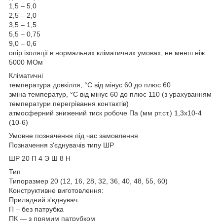
1,5 – 5,0
2,5 – 2,0
3,5 – 1,5
5,5 – 0,75
9,0 – 0,6
опір ізоляції в нормальних кліматичних умовах, не менш ніж
5000 МОм
Кліматичні
температура довкілля, °C від мінус 60 до плюс 60
зміна температур, °C від мінус 60 до плюс 110 (з урахуванням
температури перегрівання контактів)
атмосферний знижений тиск робоче Па (мм рт.ст.) 1,3х10-4
(10-6)
Умовне позначення під час замовлення
Позначення з'єднувачів типу ШР
ШР 20 П 4 Э Ш 8 Н
Тип
Типоразмер 20 (12, 16, 28, 32, 36, 40, 48, 55, 60)
Конструктивне виготовлення:
Приладний з'єднувач
П – без патрубка
ПК — з прямим патрубком