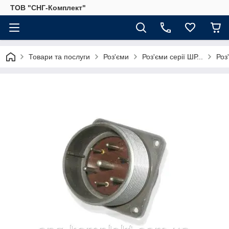
ТОВ "СНГ-Комплект"
Товари та послуги
Роз'єми
Роз'єми серії ШР...
Роз