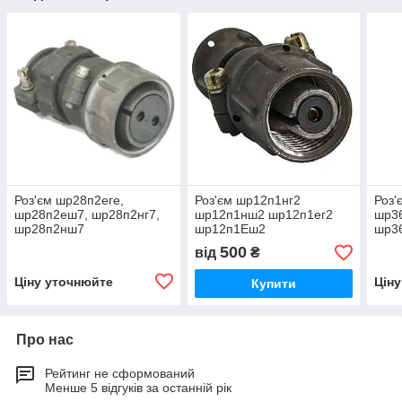
Роз'єм шр28п2еге,
Роз'єм шр12п1нг2
Роз'
шр28п2еш7, шр28п2нг7,
шр12п1нш2 шр12п1ег2
шр3
шр28п2нш7
шр12п1Еш2
шр3
500
від
₴
Ціну уточнюйте
Цін
Купити
Про нас
Рейтинг не сформований
Менше 5 відгуків за останній рік