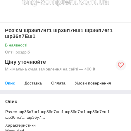
Роз'єм шр36п7нг1 шр36п7нш1 шр36п7ег1
шр36п7Еш1
В наявності
Опт і роздріб
Ціну уточнюйте
Мінімальна сума замовлення на сайті — 400 ₴
Опис
Доставка
Оплата
Умови повернення
Опис
Роз'єм шр36п7нг1 шр36п7нш1 шр36п7эг1 шр36п7еш1
шр36пк7... шр36у7…
Характеристики
Механічні