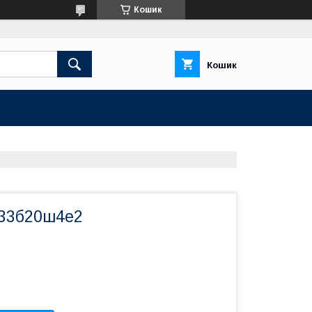
Кошик
Кошик
п33б20ш4е2