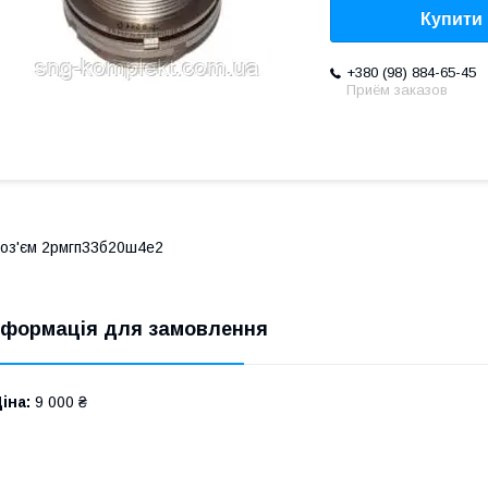
Купити
+380 (98) 884-65-45
Приём заказов
оз'єм 2рмгп33б20ш4е2
нформація для замовлення
іна:
9 000 ₴