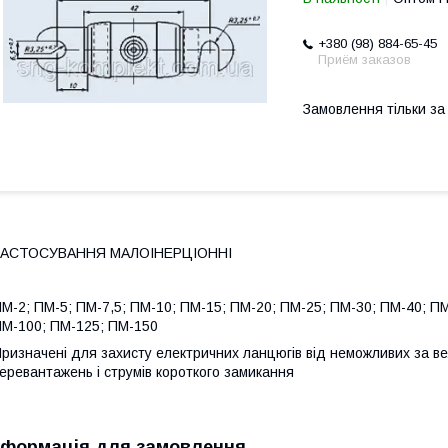
+380 (98) 884-65-45
Приём заказов
Замовлення тільки з
ЗАСТОСУВАННЯ МАЛОІНЕРЦІОННІ
М-2; ПМ-5; ПМ-7,5; ПМ-10; ПМ-15; ПМ-20; ПМ-25; ПМ-30; ПМ-40; ПМ
М-100; ПМ-125; ПМ-150
ризначені для захисту електричних ланцюгів від неможливих за ве
еревантажень і струмів короткого замикання
нформація для замовлення