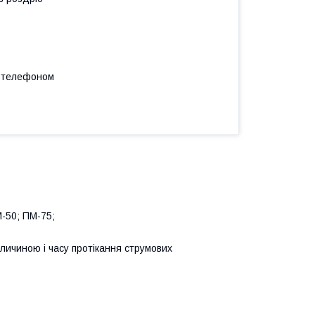
а телефоном
-50; ПМ-75;
личиною і часу протікання струмових