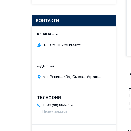
КОНТАКТИ
ТОВ "СНГ-Комплект"
ул. Репина 43а, Смела, Україна
П
П
П
+380 (98) 884-65-45
п
Приём заказов
І