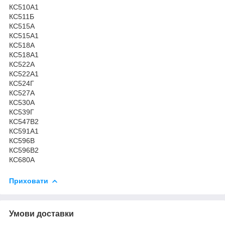
КС510А1
КС511Б
КС515А
КС515А1
КС518А
КС518А1
КС522А
КС522А1
КС524Г
КС527А
КС530А
КС539Г
КС547В2
КС591А1
КС596В
КС596В2
КС680А
Приховати
Умови доставки