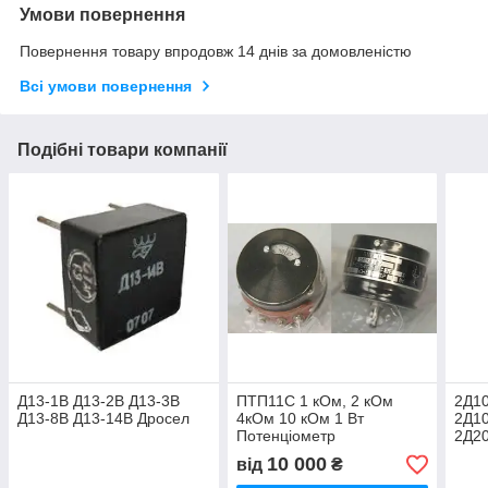
Умови повернення
Повернення товару впродовж 14 днів за домовленістю
Всі умови повернення
Подібні товари компанії
Д13-1В Д13-2В Д13-3В
ПТП11С 1 кОм, 2 кОм
2Д1
Д13-8В Д13-14В Дросел
4кОм 10 кОм 1 Вт
2Д1
Потенціометр
2Д2
10 000
від
₴