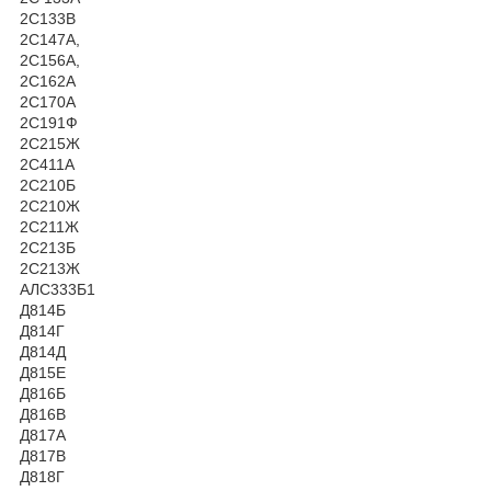
2C133В
2C147А,
2C156А,
2C162А
2C170А
2C191Ф
2C215Ж
2C411А
2С210Б
2С210Ж
2С211Ж
2С213Б
2С213Ж
АЛС333Б1
Д814Б
Д814Г
Д814Д
Д815Е
Д816Б
Д816В
Д817А
Д817В
Д818Г