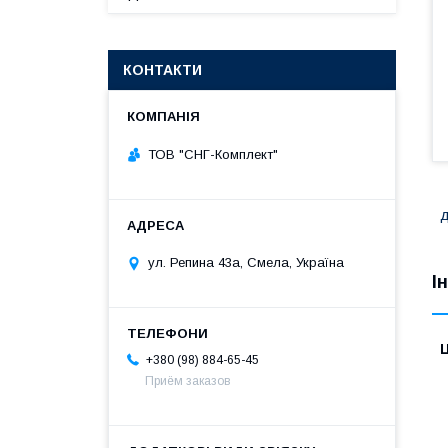
КОНТАКТИ
ТОВ "СНГ-Комплект"
д
ул. Репина 43а, Смела, Україна
І
Ц
+380 (98) 884-65-45
Приём заказов