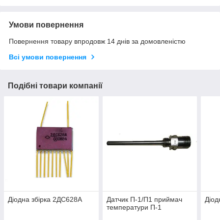
Умови повернення
Повернення товару впродовж 14 днів за домовленістю
Всі умови повернення
Подібні товари компанії
Діодна збірка 2ДС628А
Датчик П-1/П1 приймач
Діод
температури П-1