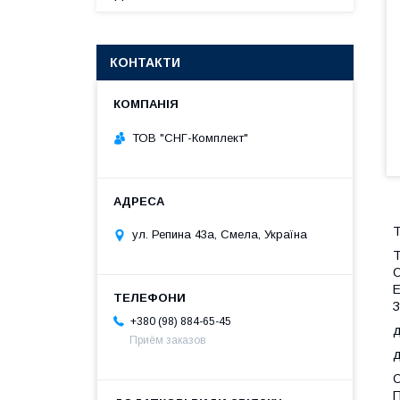
КОНТАКТИ
ТОВ "СНГ-Комплект"
Т
ул. Репина 43а, Смела, Україна
Т
О
Е
З
+380 (98) 884-65-45
д
Приём заказов
д
О
П