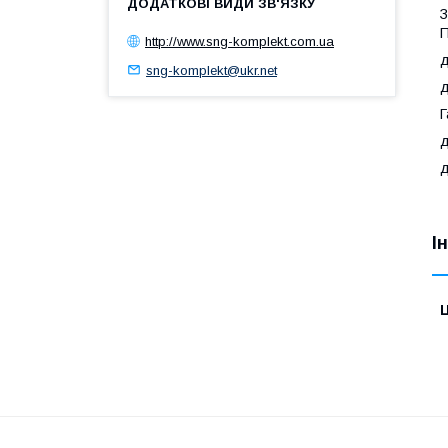
З
П
http://www.sng-komplekt.com.ua
д
sng-komplekt@ukr.net
д
Г
д
д
І
Ц