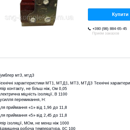
Купити
+380 (98) 884-65-45
Приём заказов
умблер мт3, мтд3
ехнічні характеристики МТ1, МТД1, МТ3, МТД3 Технічні характери
пір контакту, не більш ніж, Ом 0,05
лектрична міцність ізоляції, В 1100
усилля перемикання, Н:
ля приймання «1» від 1,96 до 11,8
ля приймання «5» від 2,45 до 11,8
пір ізоляції, МОм, не менш ніж 1000
ідвищена робоча температура, 0С 100