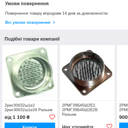
Умови повернення
Повернення товару впродовж 14 днів за домовленістю
Всі умови повернення
Подібні товари компанії
2рмг30б32ш1е2
2РМГ39Б45Ш2Е2,
2РМ
2рмг30б32ш1е2б Разъем
2РМГ39Б45Ш2Е2Б
2РМ
Разъем
1 100
900
від
₴
Ціну уточнюйте
Купити