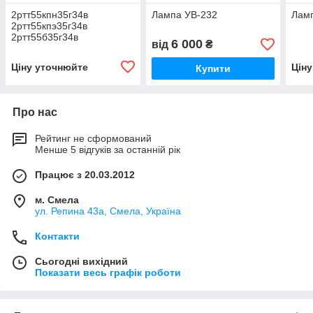
2ртт55кпн35г34в
Лампа УВ-232
Лам
2ртт55кпэ35г34в
2ртт55б35г34в
6 000
від
₴
2ртт55кпн35ш34в
2ртт55кпэ35ш34в
Ціну уточнюйте
Цін
Купити
2ртт55б35ш34в
2ртт55бпн35ш34в
Про нас
Рейтинг не сформований
Менше 5 відгуків за останній рік
Працює з 20.03.2012
м. Смела
ул. Репина 43а, Смела, Україна
Контакти
Сьогодні вихідний
Показати весь графік роботи