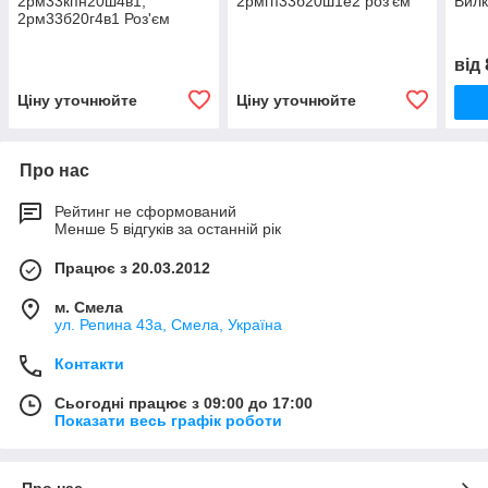
2рм33кпн20ш4в1,
2рмгп33б20ш1е2 роз'єм
Вил
2рм33б20г4в1 Роз'єм
від
Ціну уточнюйте
Ціну уточнюйте
Про нас
Рейтинг не сформований
Менше 5 відгуків за останній рік
Працює з 20.03.2012
м. Смела
ул. Репина 43а, Смела, Україна
Контакти
Сьогодні працює з 09:00 до 17:00
Показати весь графік роботи