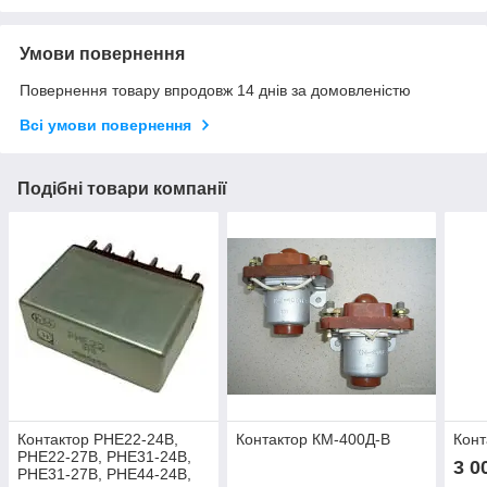
Умови повернення
Повернення товару впродовж 14 днів за домовленістю
Всі умови повернення
Подібні товари компанії
Контактор РНЕ22-24В,
Контактор КМ-400Д-В
Конт
РНЕ22-27В, РНЕ31-24В,
3 0
РНЕ31-27В, РНЕ44-24В,