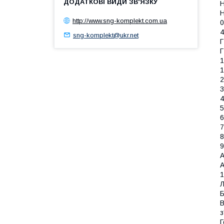
Н
Н
http://www.sng-komplekt.com.ua
0
4
sng-komplekt@ukr.net
Г
Г
1
1
2
3
4
5
6
7
8
9
А
А
1
Л
Б
В
з
Г