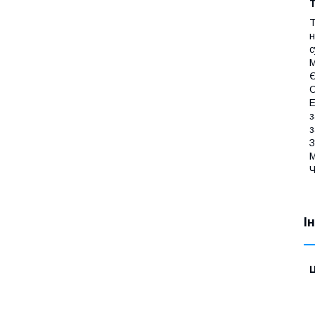
Т
Т
н
с
М
Є
О
Е
з
з
З
М
Ч
І
Ц