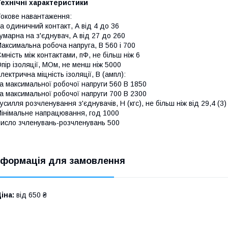
ехнічні характеристики
окове навантаження:
а одиничний контакт, А від 4 до 36
умарна на з'єднувач, А від 27 до 260
аксимальна робоча напруга, В 560 і 700
мність між контактами, пФ, не більш ніж 6
пір ізоляції, МОм, не менш ніж 5000
лектрична міцність ізоляції, В (ампл):
а максимальної робочої напруги 560 В 1850
а максимальної робочої напруги 700 В 2300
усилля розчленування з'єднувачів, Н (кгс), не більш ніж від 29,4 (3)
інімальне напрацювання, год 1000
исло зчленувань-розчленувань 500
нформація для замовлення
іна:
від 650 ₴