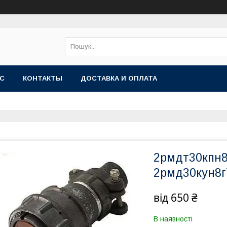
АС
КОНТАКТЫ
ДОСТАВКА И ОПЛАТА
2рмдт30кпн8
2рмд30кун8г
від
650 ₴
В наявності