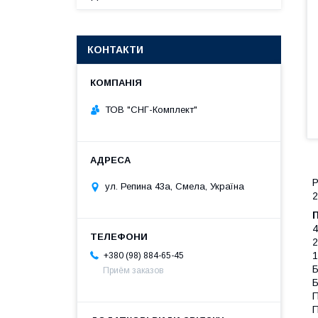
КОНТАКТИ
ТОВ "СНГ-Комплект"
Р
ул. Репина 43а, Смела, Україна
2
4
2
1
+380 (98) 884-65-45
Б
Приём заказов
Б
П
П