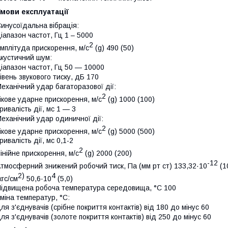
мови експлуатації
инусоїдальна вібрація:
іапазон частот, Гц 1 – 5000
2
мплітуда прискорення, м/с
(g) 490 (50)
кустичний шум:
іапазон частот, Гц 50 — 10000
івень звукового тиску, дБ 170
еханічний удар багаторазової дії:
2
ікове ударне прискорення, м/с
(g) 1000 (100)
ривалість дії, мс 1 — 3
еханічний удар одиничної дії:
2
ікове ударне прискорення, м/с
(g) 5000 (500)
ривалість дії, мс 0,1-2
2
інійне прискорення, м/с
(g) 2000 (200)
-12
тмосферний знижений робочий тиск, Па (мм рт ст) 133,32·10
(1
2)
4
кгс/см
50,6·10
(5,0)
ідвищена робоча температура середовища, °С 100
міна температур, °C:
ля з'єднувачів (срібне покриття контактів) від 180 до мінус 60
ля з'єднувачів (золоте покриття контактів) від 250 до мінус 60