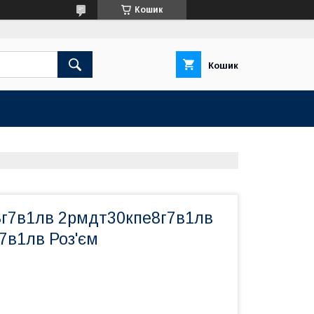
Кошик
Кошик
г7в1лв 2рмдт30кпе8г7в1лв
7в1лв Роз'єм