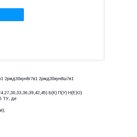
в1 2рмд30кун8г7в1 2рмд30кун8ш7в1
27,30,33,36,39,42,45) Б(К) П(У) Н(Е)О)
26 ТУ, де
и);