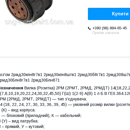
Купити
+380 (98) 884-65-45
Приём заказов
оз'єм 2рмд30кпн8г7в1 2рмд30кпн8штв1 2рмд30б8г7в1 2рмд308ш7
рмд30Бпн8г7в1 2рмд30Бпн871
Позначення
Вилка (Розитка) 2РМ (2РМТ, 2РМД, 2РМДТ) 14(18,22,24,
(7,8,10,19,20,22,24,30,32,45,50) Г(Ш) 1(2-9) А(В) 1 л Б В ГЕ0.364.1
РМ (2РМД, 2РМТ, 2РМДТ) — тип з'єднувача;
4 (18, 22, 24, 27, 30, 33, 36, 39, 45) — умовний розмір вилки (розетк
 (К) – вид корпуса:
 — блоковий (приладний), К — кабельний;
 (У) – вид патрубка:
 – прямий, У – кутовий;