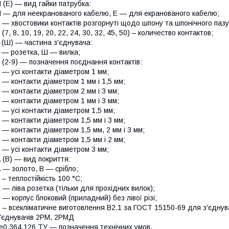
 (Е) — вид гайки патрубка:
 — для неекранованого кабелю, Е — для екранованого кабелю;
 — хвостовики контактів розгорнуті щодо шпону та шпонічного пазу
 (7, 8, 10, 19, 20, 22, 24, 30, 32, 45, 50) – количество контактов;
 (Ш) — частина з'єднувача:
 — розетка, Ш — вилка;
 (2-9) — позначення поєднання контактів:
 — усі контакти діаметром 1 мм;
 — контакти діаметром 1 мм і 1,5 мм;
 — контакти діаметром 2 мм і 3 мм;
 — контакти діаметром 1 мм і 3 мм;
 — усі контакти діаметром 1,5 мм;
 — контакти діаметром 1,5 мм і 3 мм;
 — контакти діаметром 1,5 мм, 2 мм і 3 мм;
 — контакти діаметром 1,5 мм і 2 мм;
 — усі контакти діаметром 3 мм;
 (В) — вид покриття:
 — золото, В — срібло;
 – теплостійкість 100 °C;
 — ліва розетка (тільки для прохідних вилок);
 — корпус блоковий (приладний) без лівої різі;
 – всекліматичне виготовлення B2.1 за ГОСТ 15150-69 для з'єдну
'єднувачів 2РМ, 2РМД
е0.364.126 ТУ — позначення технічних умов.