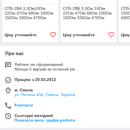
СП5-2ВА 3,3Ом10Ом
СП5-2ВБ 3,3Ом 10Ом
СП5
22Ом 47Ом 68Ом 100Ом
22Ом 47Ом 68Ом 100Ом
150
150Ом 330Ом 470Ом
150Ом 330Ом 470Ом
680
680Ом 1кОм 1,5кОм
680Ом 1кОм 1,5кОм
2,2к
2,2кОм 3,3Ком 4,7кОм
2,2кОм 3,3Ком 4,7кОм
6,8
6,8кОм 10кОм 15кОм
6,8кОм 10кОм 15кОм
22к
Ціну уточнюйте
Ціну уточнюйте
Цін
22кОм
22кОм
Про нас
Рейтинг не сформований
Менше 5 відгуків за останній рік
Працює з 20.03.2012
м. Смела
ул. Репина 43а, Смела, Україна
Контакти
Сьогодні вихідний
Показати весь графік роботи