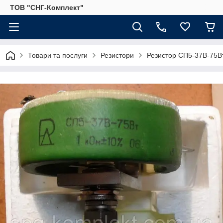
ТОВ "СНГ-Комплект"
Товари та послуги
Резистори
Резистор СП5-37В-75В