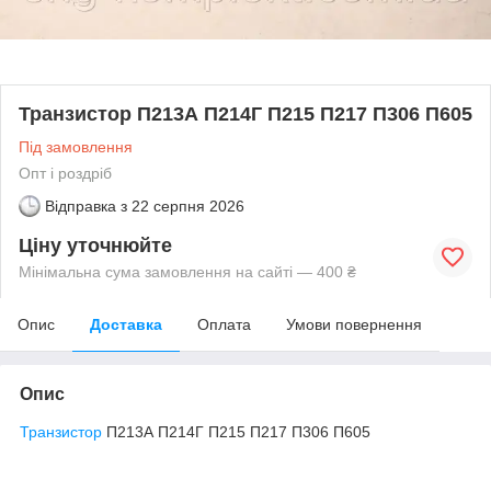
Транзистор П213А П214Г П215 П217 П306 П605
Під замовлення
Опт і роздріб
Відправка з
22 серпня 2026
Ціну уточнюйте
Мінімальна сума замовлення на сайті — 400 ₴
Опис
Доставка
Оплата
Умови повернення
Опис
Транзистор
П213А П214Г П215 П217 П306 П605