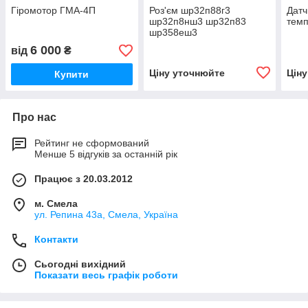
Гіромотор ГМА-4П
Роз'єм шр32п88г3
Датч
шр32п8нш3 шр32п83
темп
шр358еш3
6 000
від
₴
Ціну уточнюйте
Цін
Купити
Про нас
Рейтинг не сформований
Менше 5 відгуків за останній рік
Працює з 20.03.2012
м. Смела
ул. Репина 43а, Смела, Україна
Контакти
Сьогодні вихідний
Показати весь графік роботи