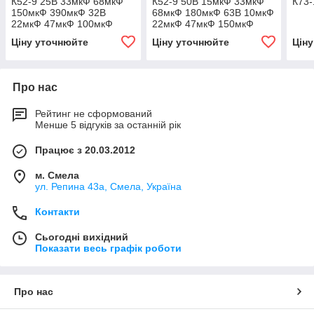
К52-9 25В 33мкФ 68мкФ
К52-9 50В 15мкФ 33мкФ
К73-
150мкФ 390мкФ 32В
68мкФ 180мкФ 63В 10мкФ
22мкФ 47мкФ 100мкФ
22мкФ 47мкФ 150мкФ
270мкФ
Ціну уточнюйте
Ціну уточнюйте
Цін
Про нас
Рейтинг не сформований
Менше 5 відгуків за останній рік
Працює з 20.03.2012
м. Смела
ул. Репина 43а, Смела, Україна
Контакти
Сьогодні вихідний
Показати весь графік роботи
Про нас