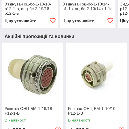
З'єднувач оц-бс-1-19/18-
З'єднувач оц-бс-1-10/14-
З'єд
р12-1-в; онц-бс-2-19/18-
в1-1в; оц-бс-2-10/14-в1-1в
р12-
р12-1-в
р12-
Ціну уточнюйте
Ціну уточнюйте
Цін
Акційні пропозиції та новинки
Розетка ОНЦ-БМ-1-19/18-
Розетка ОНЦ-БМ-1-10/10-
Р12-1-В
Р12-1-В
В наявності
В наявності