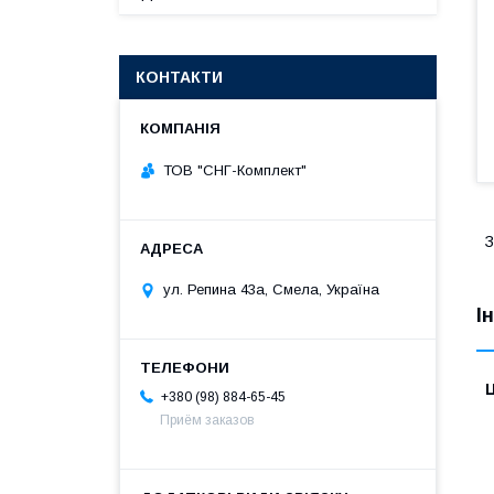
КОНТАКТИ
ТОВ "СНГ-Комплект"
З
ул. Репина 43а, Смела, Україна
І
Ц
+380 (98) 884-65-45
Приём заказов