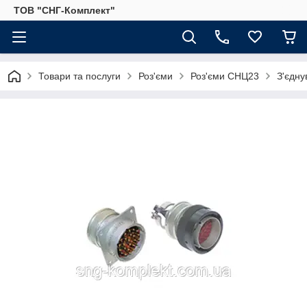
ТОВ "СНГ-Комплект"
Товари та послуги
Роз'єми
Роз'єми СНЦ23
З'єдну