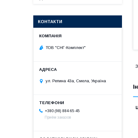
КОНТАКТИ
ТОВ "СНГ-Комплект"
З
ул. Репина 43а, Смела, Україна
І
Ц
+380 (98) 884-65-45
Приём заказов