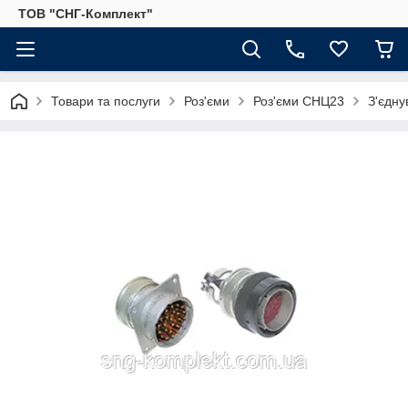
ТОВ "СНГ-Комплект"
Товари та послуги
Роз'єми
Роз'єми СНЦ23
З'єдну