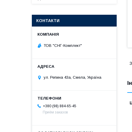
КОНТАКТИ
ТОВ "СНГ-Комплект"
З
ул. Репина 43а, Смела, Україна
І
Ц
+380 (98) 884-65-45
Приём заказов