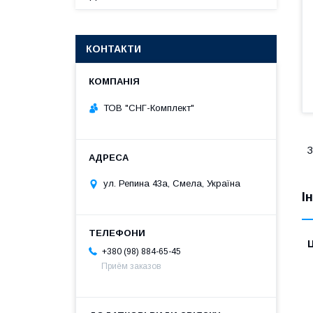
КОНТАКТИ
ТОВ "СНГ-Комплект"
З
ул. Репина 43а, Смела, Україна
І
Ц
+380 (98) 884-65-45
Приём заказов