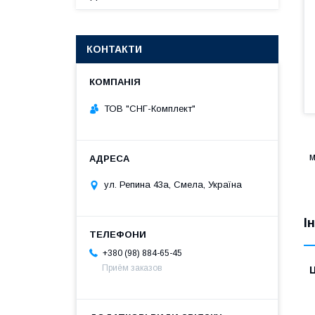
КОНТАКТИ
ТОВ "СНГ-Комплект"
м
ул. Репина 43а, Смела, Україна
І
+380 (98) 884-65-45
Приём заказов
Ц